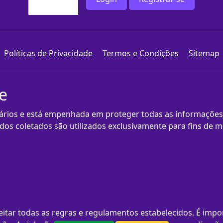
Políticas de Privacidade
Termos e Condições
Sitemap
de
uários e está empenhada em proteger todas as informações
os coletados são utilizados exclusivamente para fins de m
ar todas as regras e regulamentos estabelecidos. É impor