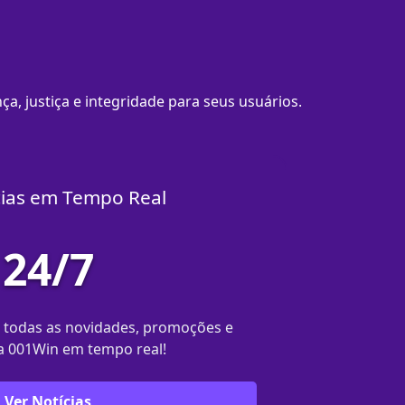
, justiça e integridade para seus usuários.
cias em Tempo Real
24/7
e todas as novidades, promoções e
a 001Win em tempo real!
Ver Notícias