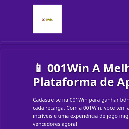
📱 001Win A Mel
Plataforma de A
Cadastre-se na 001Win para ganhar bôn
cada recarga. Com a 001Win, você tem 
incríveis e uma experiência de jogo inig
vencedores agora!