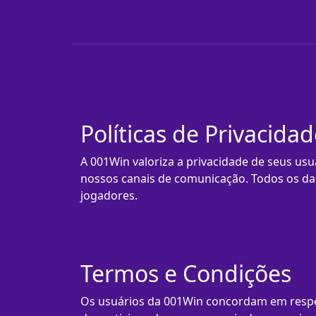
Políticas de Privacida
A 001Win valoriza a privacidade de seus us
nossos canais de comunicação. Todos os dad
jogadores.
Termos e Condições
Os usuários da 001Win concordam em respeit