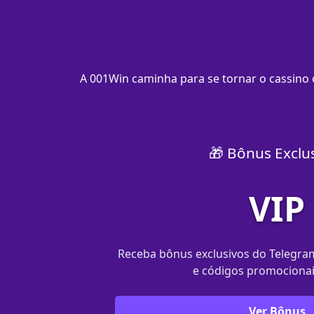
A 001Win caminha para se tornar o cassino 
🎁 Bônus Exclu
VIP
Receba bônus exclusivos do Telegra
e códigos promocionai
Ver Bônus