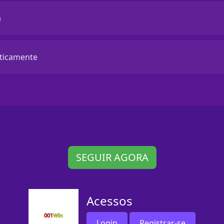
a
aticamente
SEGUIR AGORA
Acessos
Login
Registrar-se