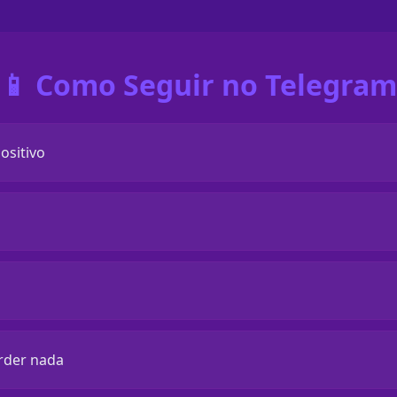
📱 Como Seguir no Telegram
ositivo
erder nada