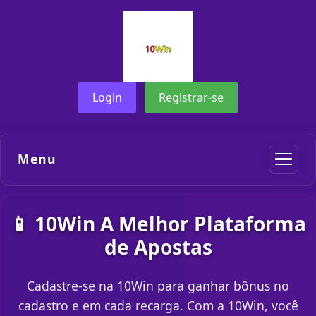
Login
Registrar-se
Menu
📱 10Win A Melhor Plataforma
de Apostas
Cadastre-se na 10Win para ganhar bônus no
cadastro e em cada recarga. Com a 10Win, você