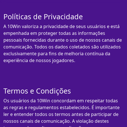
Políticas de Privacidade
A 10Win valoriza a privacidade de seus usuários e está
empenhada em proteger todas as informações
pessoais fornecidas durante o uso de nossos canais de
comunicação. Todos os dados coletados são utilizados
exclusivamente para fins de melhoria contínua da
experiência de nossos jogadores.
Termos e Condições
Os usuários da 10Win concordam em respeitar todas
as regras e regulamentos estabelecidos. É importante
ler e entender todos os termos antes de participar de
nossos canais de comunicação. A violação destes