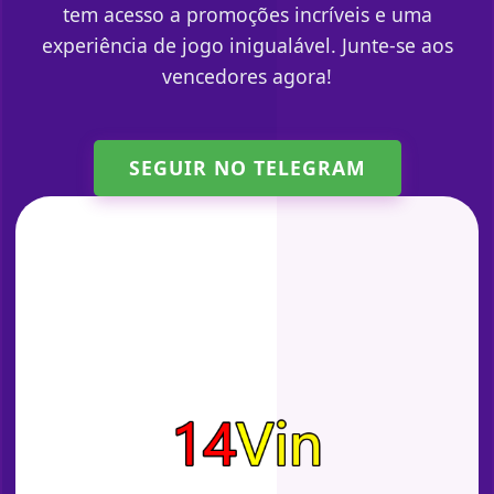
tem acesso a promoções incríveis e uma
experiência de jogo inigualável. Junte-se aos
vencedores agora!
SEGUIR NO TELEGRAM