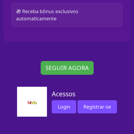
🎁 Receba bônus exclusivos
automaticamente
SEGUIR AGORA
Acessos
Login
Registrar-se