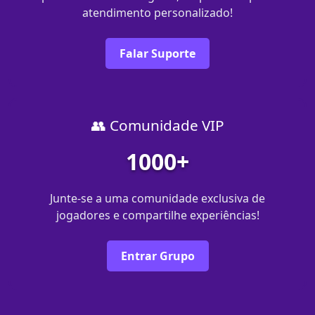
atendimento personalizado!
Falar Suporte
👥 Comunidade VIP
1000+
Junte-se a uma comunidade exclusiva de
jogadores e compartilhe experiências!
Entrar Grupo