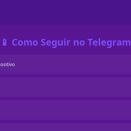
📱 Como Seguir no Telegram
ositivo