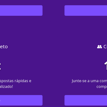
reto
👥 
t
espostas rápidas e
Junte-se a uma com
lizado!
compa
e