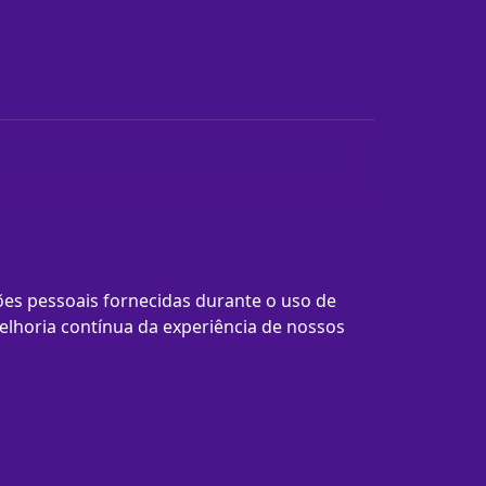
es pessoais fornecidas durante o uso de
elhoria contínua da experiência de nossos