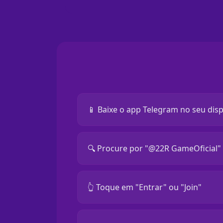
📱 Baixe o app Telegram no seu disp
🔍 Procure por "@22R GameOficial"
👆 Toque em "Entrar" ou "Join"