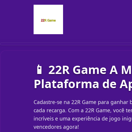
📱 22R Game A M
Plataforma de A
Cadastre-se na 22R Game para ganhar 
cada recarga. Com a 22R Game, você t
incríveis e uma experiência de jogo inig
vencedores agora!