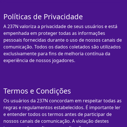
Políticas de Privacidade
A 237N valoriza a privacidade de seus usuários e está
empenhada em proteger todas as informações
pessoais fornecidas durante o uso de nossos canais de
comunicação. Todos os dados coletados são utilizados
exclusivamente para fins de melhoria contínua da
experiência de nossos jogadores.
Termos e Condições
Os usuários da 237N concordam em respeitar todas as
regras e regulamentos estabelecidos. É importante ler
e entender todos os termos antes de participar de
nossos canais de comunicação. A violação destes