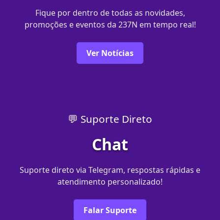
Fique por dentro de todas as novidades,
promoções e eventos da 237N em tempo real!
Ver Notícias
💬 Suporte Direto
Chat
Suporte direto via Telegram, respostas rápidas e
atendimento personalizado!
Falar Suporte