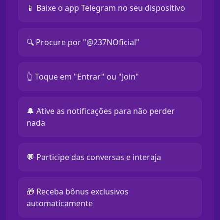
📱 Baixe o app Telegram no seu dispositivo
🔍 Procure por "@237NOficial"
👆 Toque em "Entrar" ou "Join"
🔔 Ative as notificações para não perder
nada
💬 Participe das conversas e interaja
🎁 Receba bônus exclusivos
automaticamente