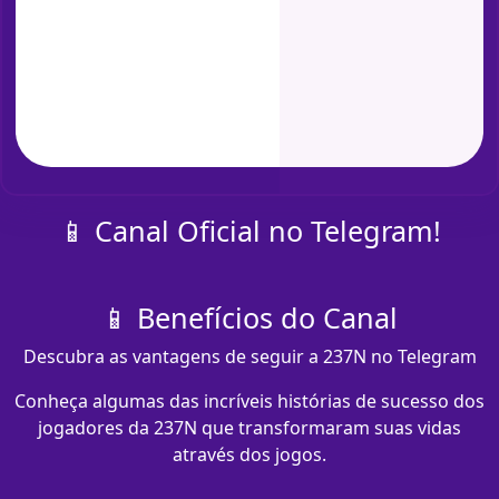
📱 Canal Oficial no Telegram!
📱 Benefícios do Canal
Descubra as vantagens de seguir a 237N no Telegram
Conheça algumas das incríveis histórias de sucesso dos
jogadores da 237N que transformaram suas vidas
através dos jogos.