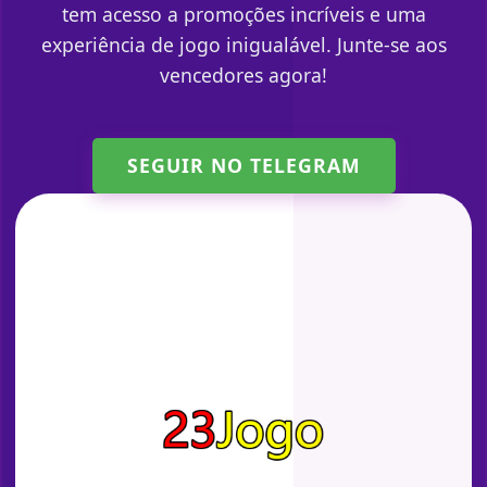
tem acesso a promoções incríveis e uma
experiência de jogo inigualável. Junte-se aos
vencedores agora!
SEGUIR NO TELEGRAM