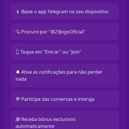
📱 Baixe o app Telegram no seu dispositivo
🔍 Procure por "@23JogoOficial"
👆 Toque em "Entrar" ou "Join"
🔔 Ative as notificações para não perder
nada
💬 Participe das conversas e interaja
🎁 Receba bônus exclusivos
automaticamente