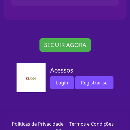
SEGUIR AGORA
Acessos
Login
Registrar-se
Políticas de Privacidade
Termos e Condições