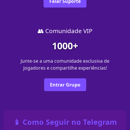
Falar Suporte
👥 Comunidade VIP
1000+
Junte-se a uma comunidade exclusiva de
jogadores e compartilhe experiências!
Entrar Grupo
📱 Como Seguir no Telegram