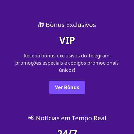
🎁 Bônus Exclusivos
VIP
Receba bônus exclusivos do Telegram,
promoções especiais e códigos promocionais
únicos!
Ver Bônus
📢 Notícias em Tempo Real
24/7