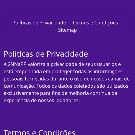
Políticas de Privacidade
Termos e Condições
Sitemap
Políticas de Privacidade
A 2NNaPP valoriza a privacidade de seus usuários e
está empenhada em proteger todas as informações
pessoais fornecidas durante o uso de nossos canais de
comunicação. Todos os dados coletados são utilizados
exclusivamente para fins de melhoria contínua da
experiência de nossos jogadores.
Termos e Condições