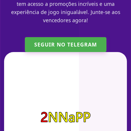
tem acesso a promoções incríveis e uma
experiência de jogo inigualável. Junte-se aos
vencedores agora!
SEGUIR NO TELEGRAM