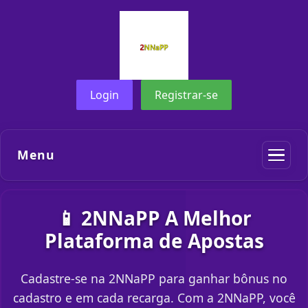
Login
Registrar-se
Menu
📱 2NNaPP A Melhor
Plataforma de Apostas
Cadastre-se na 2NNaPP para ganhar bônus no
cadastro e em cada recarga. Com a 2NNaPP, você