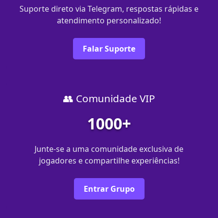
Suporte direto via Telegram, respostas rápidas e
atendimento personalizado!
Falar Suporte
👥 Comunidade VIP
1000+
Junte-se a uma comunidade exclusiva de
jogadores e compartilhe experiências!
Entrar Grupo