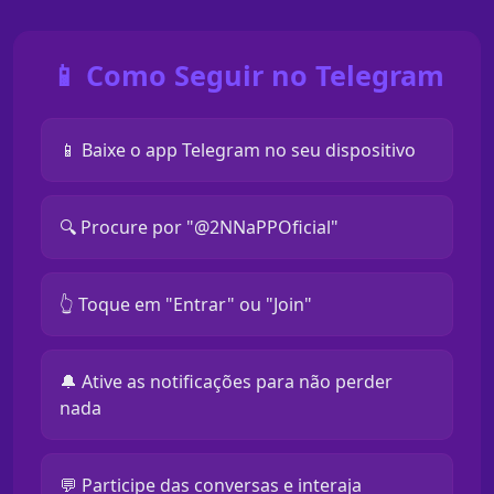
📱 Como Seguir no Telegram
📱 Baixe o app Telegram no seu dispositivo
🔍 Procure por "@2NNaPPOficial"
👆 Toque em "Entrar" ou "Join"
🔔 Ative as notificações para não perder
nada
💬 Participe das conversas e interaja