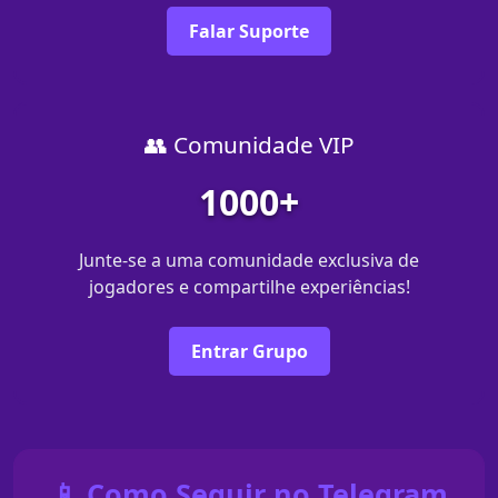
Falar Suporte
👥 Comunidade VIP
1000+
Junte-se a uma comunidade exclusiva de
jogadores e compartilhe experiências!
Entrar Grupo
📱 Como Seguir no Telegram