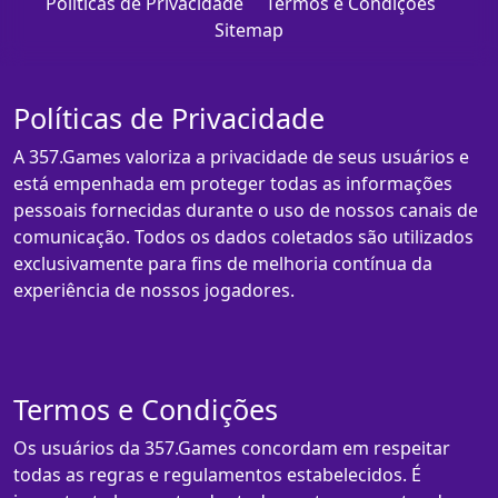
Políticas de Privacidade
Termos e Condições
Sitemap
Políticas de Privacidade
A 357.Games valoriza a privacidade de seus usuários e
está empenhada em proteger todas as informações
pessoais fornecidas durante o uso de nossos canais de
comunicação. Todos os dados coletados são utilizados
exclusivamente para fins de melhoria contínua da
experiência de nossos jogadores.
Termos e Condições
Os usuários da 357.Games concordam em respeitar
todas as regras e regulamentos estabelecidos. É