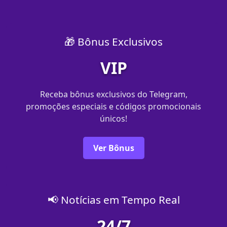
🎁 Bônus Exclusivos
VIP
Receba bônus exclusivos do Telegram,
promoções especiais e códigos promocionais
únicos!
Ver Bônus
📢 Notícias em Tempo Real
24/7