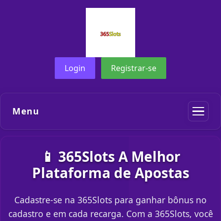
Login
Registrar-se
Menu
📱 365Slots A Melhor
Plataforma de Apostas
Cadastre-se na 365Slots para ganhar bônus no
cadastro e em cada recarga. Com a 365Slots, você