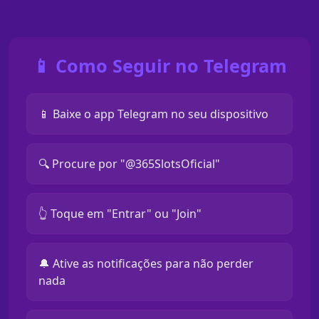
📱 Como Seguir no Telegram
📱 Baixe o app Telegram no seu dispositivo
🔍 Procure por "@365SlotsOficial"
👆 Toque em "Entrar" ou "Join"
🔔 Ative as notificações para não perder
nada