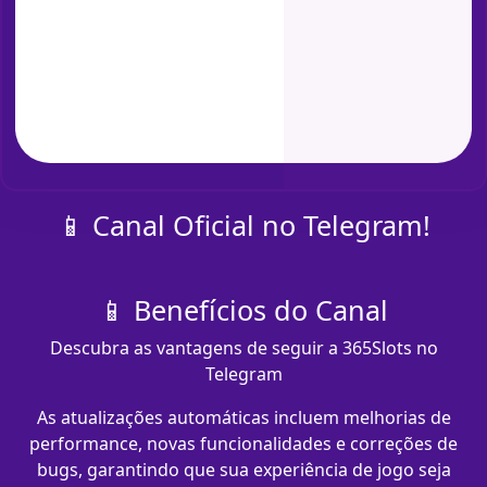
📱 Canal Oficial no Telegram!
📱 Benefícios do Canal
Descubra as vantagens de seguir a 365Slots no
Telegram
As atualizações automáticas incluem melhorias de
performance, novas funcionalidades e correções de
bugs, garantindo que sua experiência de jogo seja