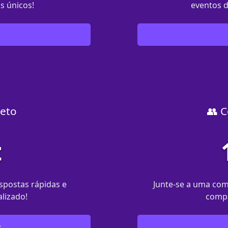
s únicos!
eventos d
reto
👥 
t
espostas rápidas e
Junte-se a uma com
lizado!
compa
e