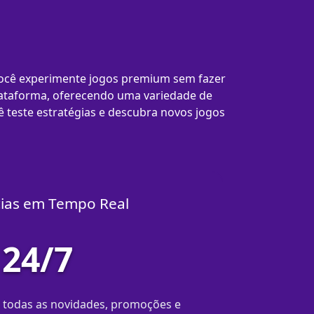
você experimente jogos premium sem fazer
 plataforma, oferecendo uma variedade de
 teste estratégias e descubra novos jogos
cias em Tempo Real
24/7
e todas as novidades, promoções e