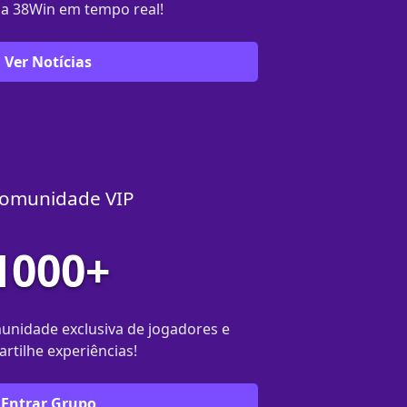
a 38Win em tempo real!
Ver Notícias
Comunidade VIP
1000+
unidade exclusiva de jogadores e
rtilhe experiências!
Entrar Grupo