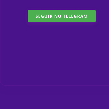
SEGUIR NO TELEGRAM