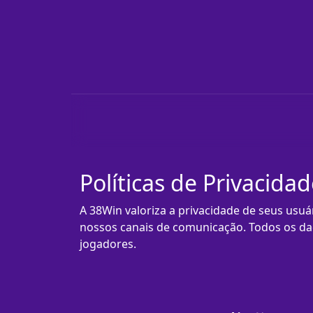
Políticas de Privacida
A 38Win valoriza a privacidade de seus usu
nossos canais de comunicação. Todos os dad
jogadores.