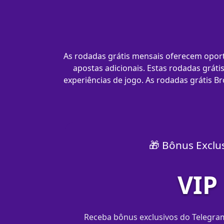
As rodadas grátis mensais oferecem opor
apostas adicionais. Estas rodadas gráti
experiências de jogo. As rodadas grátis 
🎁 Bônus Exclu
VIP
Receba bônus exclusivos do Telegra