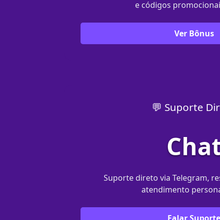
e códigos promocionai
Ver Bônus
💬 Suporte Di
Cha
Suporte direto via Telegram, r
atendimento persona
Falar Suport