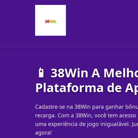
📱 38Win A Melh
Plataforma de A
Cadastre-se na 38Win para ganhar bônu
recarga. Com a 38Win, você tem acesso 
uma experiência de jogo inigualável. J
agora!