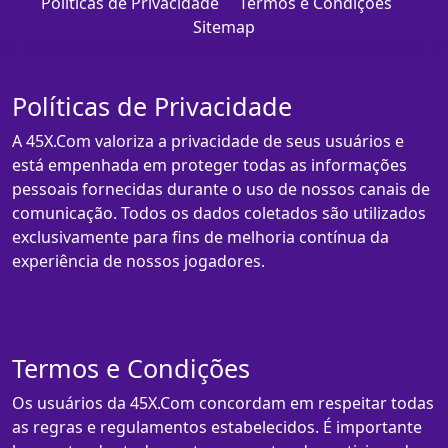
Políticas de Privacidade
Termos e Condições
Sitemap
Políticas de Privacidade
A 45X.Com valoriza a privacidade de seus usuários e
está empenhada em proteger todas as informações
pessoais fornecidas durante o uso de nossos canais de
comunicação. Todos os dados coletados são utilizados
exclusivamente para fins de melhoria contínua da
experiência de nossos jogadores.
Termos e Condições
Os usuários da 45X.Com concordam em respeitar todas
as regras e regulamentos estabelecidos. É importante