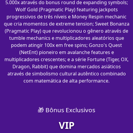
5.000x através do bonus round de expanding symbols;
Wolf Gold (Pragmatic Play) featuring jackpots
progressivos de três níveis e Money Respin mechanic
que cria momentos de extreme tension; Sweet Bonanza
(Pragmatic Play) que revolucionou o gênero através de
tumble mechanics e multiplicadores aleatórios que
podem atingir 100x em free spins; Gonzo's Quest
(NetEnt) pioneiro em avalanche features e
multiplicadores crescentes; e a série Fortune (Tiger, OX,
Dragon, Rabbit) que domina mercados asiáticos
através de simbolismo cultural autêntico combinado
com matemática de alta performance.
🎁 Bônus Exclusivos
VIP