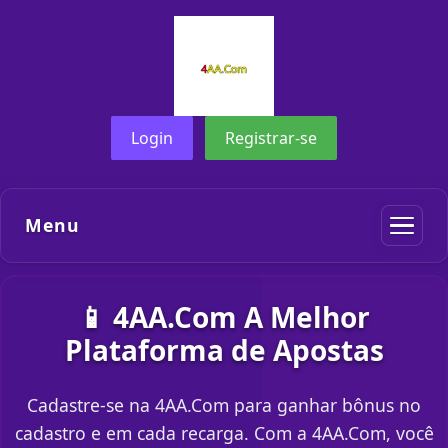
Login
Registrar-se
Menu
📱 4AA.Com A Melhor
Plataforma de Apostas
Cadastre-se na 4AA.Com para ganhar bônus no
cadastro e em cada recarga. Com a 4AA.Com, você