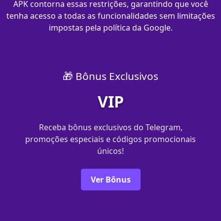
APK contorna essas restrições, garantindo que você
tenha acesso a todas as funcionalidades sem limitações
impostas pela política da Google.
🎁 Bônus Exclusivos
VIP
Receba bônus exclusivos do Telegram,
promoções especiais e códigos promocionais
únicos!
Ver Bônus