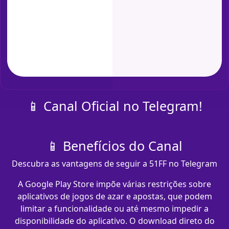
📱 Canal Oficial no Telegram!
📱 Benefícios do Canal
Descubra as vantagens de seguir a 51FF no Telegram
A Google Play Store impõe várias restrições sobre
aplicativos de jogos de azar e apostas, que podem
limitar a funcionalidade ou até mesmo impedir a
disponibilidade do aplicativo. O download direto do