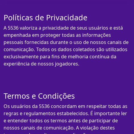
Políticas de Privacidade
A 5536 valoriza a privacidade de seus usuários e está
empenhada em proteger todas as informações
pessoais fornecidas durante o uso de nossos canais de
comunicação. Todos os dados coletados são utilizados
exclusivamente para fins de melhoria contínua da
experiência de nossos jogadores.
Termos e Condições
Os usuários da 5536 concordam em respeitar todas as
regras e regulamentos estabelecidos. É importante ler
e entender todos os termos antes de participar de
nossos canais de comunicação. A violação destes