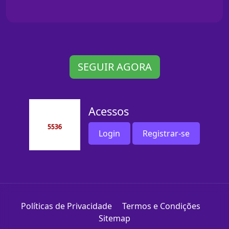
SEGUIR AGORA
Acessos
Login
Registrar-se
Políticas de Privacidade
Termos e Condições
Sitemap