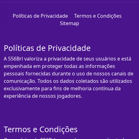
Políticas de Privacidade
Termos e Condições
Sitemap
Políticas de Privacidade
A 556Brl valoriza a privacidade de seus usuários e está
empenhada em proteger todas as informações
pessoais fornecidas durante o uso de nossos canais de
comunicação. Todos os dados coletados são utilizados
exclusivamente para fins de melhoria contínua da
experiência de nossos jogadores.
Termos e Condições