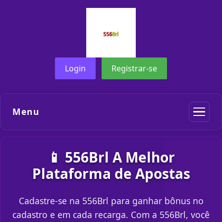
Login
Registrar-se
Menu
📱 556Brl A Melhor
Plataforma de Apostas
Cadastre-se na 556Brl para ganhar bônus no
cadastro e em cada recarga. Com a 556Brl, você