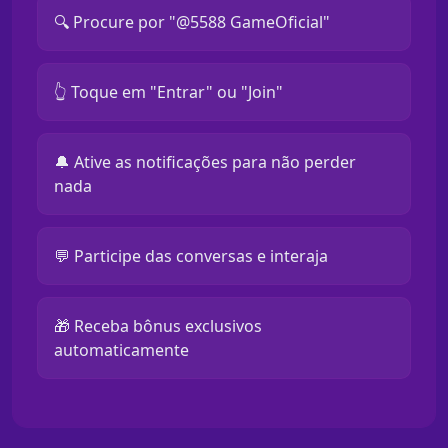
🔍 Procure por "@5588 GameOficial"
👆 Toque em "Entrar" ou "Join"
🔔 Ative as notificações para não perder
nada
💬 Participe das conversas e interaja
🎁 Receba bônus exclusivos
automaticamente