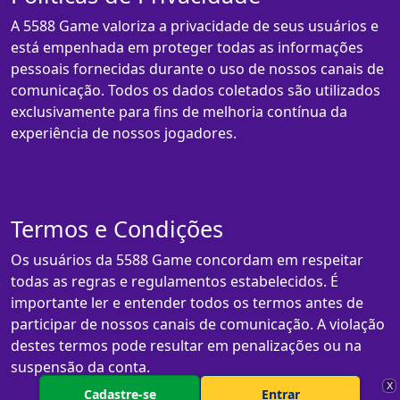
A 5588 Game valoriza a privacidade de seus usuários e
está empenhada em proteger todas as informações
pessoais fornecidas durante o uso de nossos canais de
comunicação. Todos os dados coletados são utilizados
exclusivamente para fins de melhoria contínua da
experiência de nossos jogadores.
Termos e Condições
Os usuários da 5588 Game concordam em respeitar
todas as regras e regulamentos estabelecidos. É
importante ler e entender todos os termos antes de
participar de nossos canais de comunicação. A violação
destes termos pode resultar em penalizações ou na
suspensão da conta.
X
Cadastre-se
Entrar