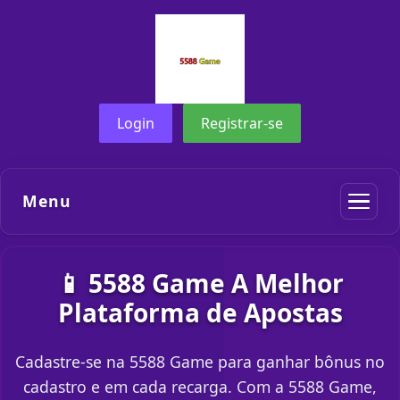
Login
Registrar-se
Menu
📱 5588 Game A Melhor
Plataforma de Apostas
Cadastre-se na 5588 Game para ganhar bônus no
cadastro e em cada recarga. Com a 5588 Game,