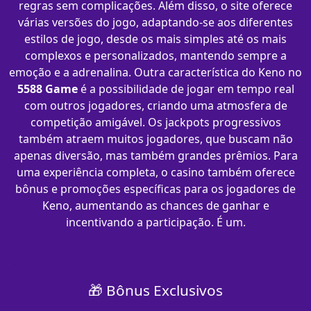
regras sem complicações. Além disso, o site oferece
várias versões do jogo, adaptando-se aos diferentes
estilos de jogo, desde os mais simples até os mais
complexos e personalizados, mantendo sempre a
emoção e a adrenalina. Outra característica do Keno no
5588 Game
é a possibilidade de jogar em tempo real
com outros jogadores, criando uma atmosfera de
competição amigável. Os jackpots progressivos
também atraem muitos jogadores, que buscam não
apenas diversão, mas também grandes prêmios. Para
uma experiência completa, o casino também oferece
bônus e promoções específicas para os jogadores de
Keno, aumentando as chances de ganhar e
incentivando a participação. É um.
🎁 Bônus Exclusivos