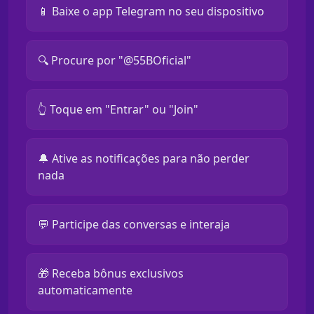
📱 Baixe o app Telegram no seu dispositivo
🔍 Procure por "@55BOficial"
👆 Toque em "Entrar" ou "Join"
🔔 Ative as notificações para não perder
nada
💬 Participe das conversas e interaja
🎁 Receba bônus exclusivos
automaticamente