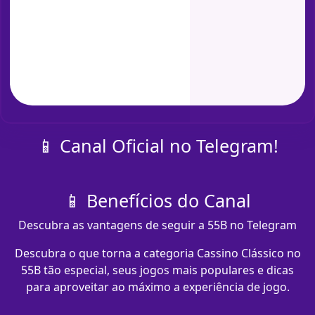
📱 Canal Oficial no Telegram!
📱 Benefícios do Canal
Descubra as vantagens de seguir a 55B no Telegram
Descubra o que torna a categoria Cassino Clássico no
55B tão especial, seus jogos mais populares e dicas
para aproveitar ao máximo a experiência de jogo.