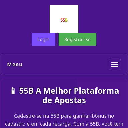
Login
Registrar-se
Menu
📱 55B A Melhor Plataforma
de Apostas
Cadastre-se na 55B para ganhar bônus no
cadastro e em cada recarga. Com a 55B, você tem