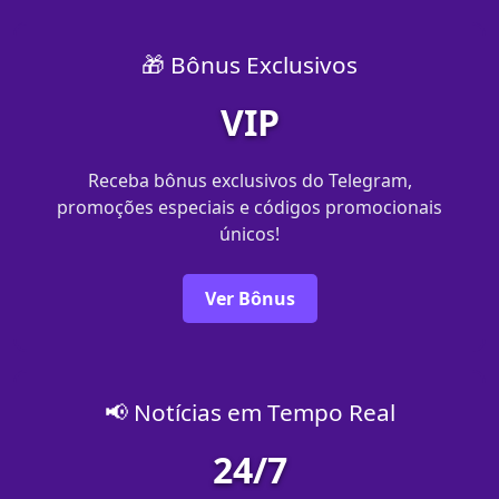
🎁 Bônus Exclusivos
VIP
Receba bônus exclusivos do Telegram,
promoções especiais e códigos promocionais
únicos!
Ver Bônus
📢 Notícias em Tempo Real
24/7