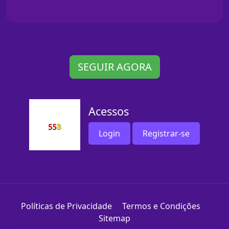
SEGUIR AGORA
Acessos
Login
Registrar-se
Políticas de Privacidade
Termos e Condições
Sitemap