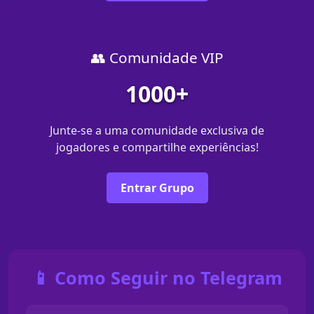
👥 Comunidade VIP
1000+
Junte-se a uma comunidade exclusiva de
jogadores e compartilhe experiências!
Entrar Grupo
📱 Como Seguir no Telegram