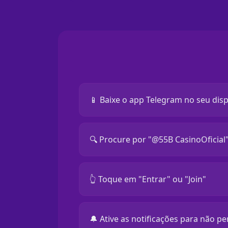
📱 Baixe o app Telegram no seu disp
🔍 Procure por "@55B CasinoOficial
👆 Toque em "Entrar" ou "Join"
🔔 Ative as notificações para não p