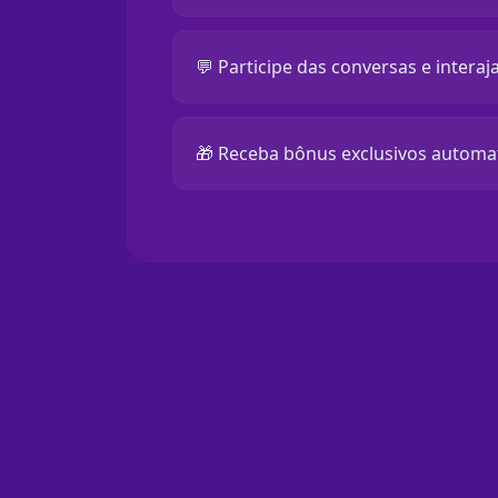
💬 Participe das conversas e interaj
🎁 Receba bônus exclusivos autom