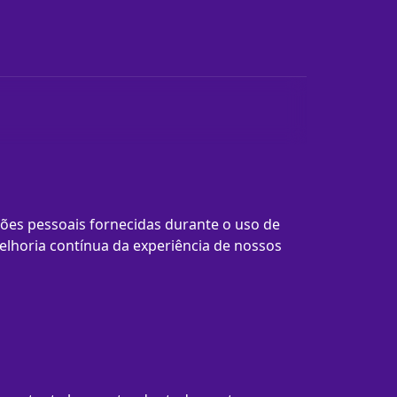
ções pessoais fornecidas durante o uso de
elhoria contínua da experiência de nossos