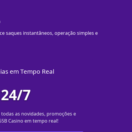
m
ece saques instantâneos, operação simples e
cias em Tempo Real
24/7
e todas as novidades, promoções e
55B Casino em tempo real!