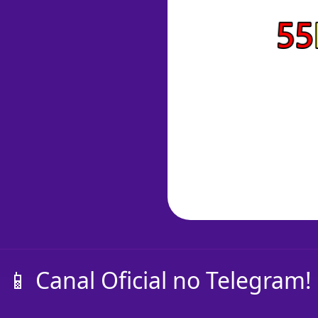
📱 Canal Oficial no Telegram!