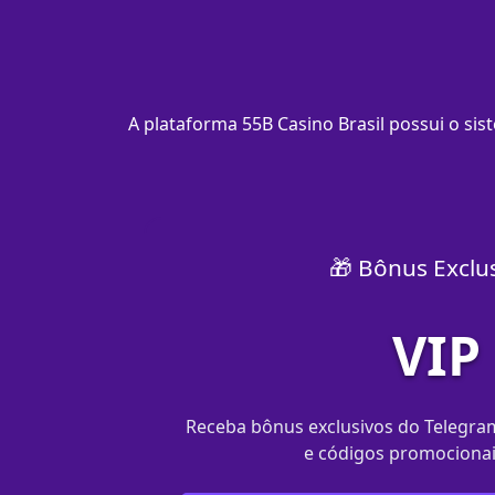
A plataforma 55B Casino Brasil possui o si
🎁 Bônus Exclu
VIP
Receba bônus exclusivos do Telegra
e códigos promocionai