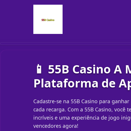
📱 55B Casino A 
Plataforma de A
Cadastre-se na 55B Casino para ganhar
cada recarga. Com a 55B Casino, você 
incríveis e uma experiência de jogo inig
vencedores agora!