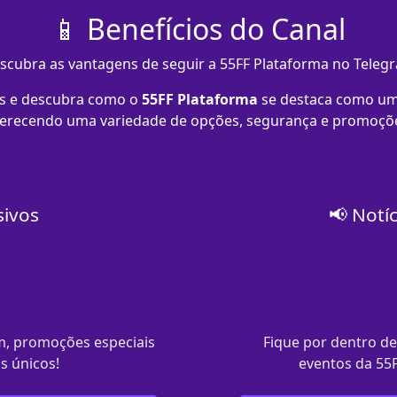
📱 Benefícios do Canal
scubra as vantagens de seguir a 55FF Plataforma no Teleg
as e descubra como o
55FF Plataforma
se destaca como uma
erecendo uma variedade de opções, segurança e promoçõ
sivos
📢 Notí
m, promoções especiais
Fique por dentro d
s únicos!
eventos da 55