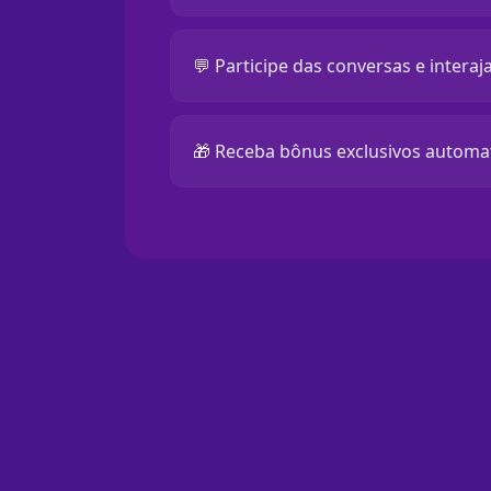
💬 Participe das conversas e interaj
🎁 Receba bônus exclusivos autom