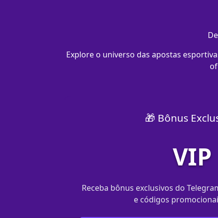
De
Explore o universo das apostas esportiv
of
🎁 Bônus Exclu
VIP
Receba bônus exclusivos do Telegra
e códigos promocionai