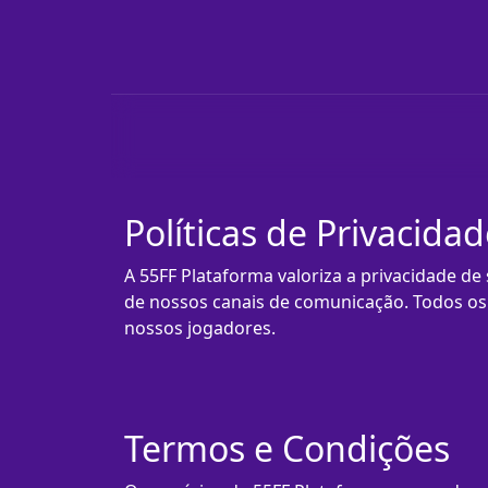
Políticas de Privacida
A 55FF Plataforma valoriza a privacidade d
de nossos canais de comunicação. Todos os 
nossos jogadores.
Termos e Condições