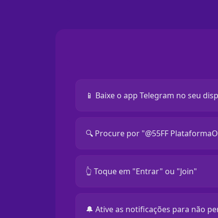
📱 Baixe o app Telegram no seu disp
🔍 Procure por "@55FF PlataformaOf
👆 Toque em "Entrar" ou "Join"
🔔 Ative as notificações para não p