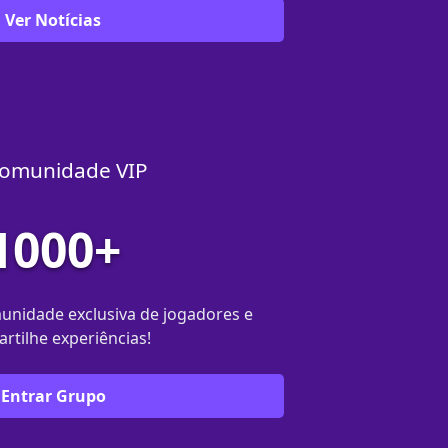
Ver Notícias
Comunidade VIP
1000+
unidade exclusiva de jogadores e
rtilhe experiências!
Entrar Grupo