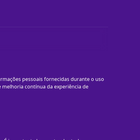
formações pessoais fornecidas durante o uso
e melhoria contínua da experiência de