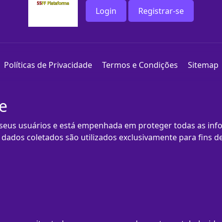
Login
Registrar-se
Políticas de Privacidade
Termos e Condições
Sitemap
de
e seus usuários e está empenhada em proteger todas as in
dados coletados são utilizados exclusivamente para fins d