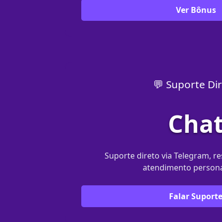
Ver Bônus
💬 Suporte Di
Cha
Suporte direto via Telegram, r
atendimento persona
Falar Suport