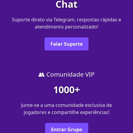
Chat
Suporte direto via Telegram, respostas rápidas e
atendimento personalizado!
Falar Suporte
👥 Comunidade VIP
1000+
Junte-se a uma comunidade exclusiva de
jogadores e compartilhe experiências!
Entrar Grupo