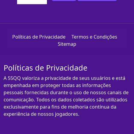
Políticas de Privacidade
Termos e Condições
Sitemap
Políticas de Privacidade
A 55QQ valoriza a privacidade de seus usuários e está
empenhada em proteger todas as informações
pessoais fornecidas durante o uso de nossos canais de
comunicação. Todos os dados coletados são utilizados
exclusivamente para fins de melhoria contínua da
experiência de nossos jogadores.