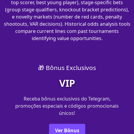
top scorer, best young player), stage-specific bets
(group stage qualifiers, knockout bracket predictions),
e novelty markets (number de red cards, penalty
shootouts, VAR decisions). Historical odds analysis tools
compare current lines com past tournaments
identifying value opportunities.
🎁 Bônus Exclusivos
VIP
Receba bônus exclusivos do Telegram,
promoções especiais e códigos promocionais
únicos!
Ver Bônus