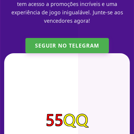
tem acesso a promoções incríveis e uma
experiência de jogo inigualável. Junte-se aos
vencedores agora!
SEGUIR NO TELEGRAM