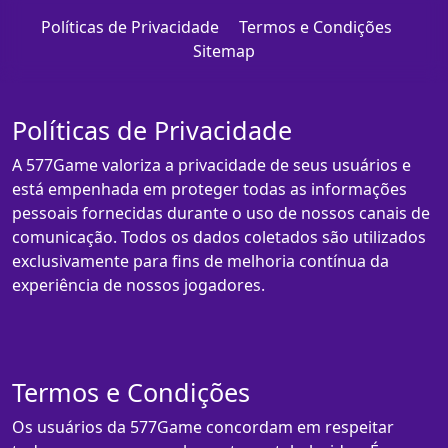
Políticas de Privacidade
Termos e Condições
Sitemap
Políticas de Privacidade
A 577Game valoriza a privacidade de seus usuários e
está empenhada em proteger todas as informações
pessoais fornecidas durante o uso de nossos canais de
comunicação. Todos os dados coletados são utilizados
exclusivamente para fins de melhoria contínua da
experiência de nossos jogadores.
Termos e Condições
Os usuários da 577Game concordam em respeitar