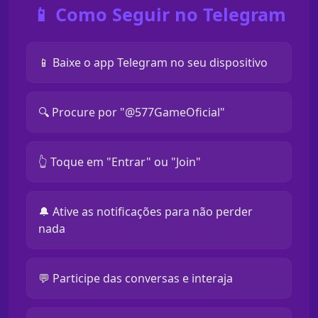
📱 Como Seguir no Telegram
📱 Baixe o app Telegram no seu dispositivo
🔍 Procure por "@577GameOficial"
👆 Toque em "Entrar" ou "Join"
🔔 Ative as notificações para não perder
nada
💬 Participe das conversas e interaja