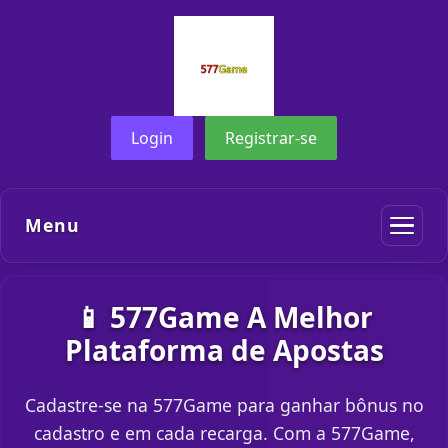
Login
Registrar-se
Menu
📱 577Game A Melhor
Plataforma de Apostas
Cadastre-se na 577Game para ganhar bônus no
cadastro e em cada recarga. Com a 577Game,