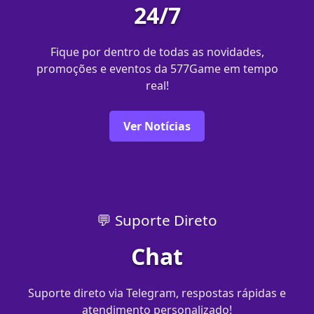
24/7
Fique por dentro de todas as novidades,
promoções e eventos da 577Game em tempo
real!
Ver Notícias
💬 Suporte Direto
Chat
Suporte direto via Telegram, respostas rápidas e
atendimento personalizado!