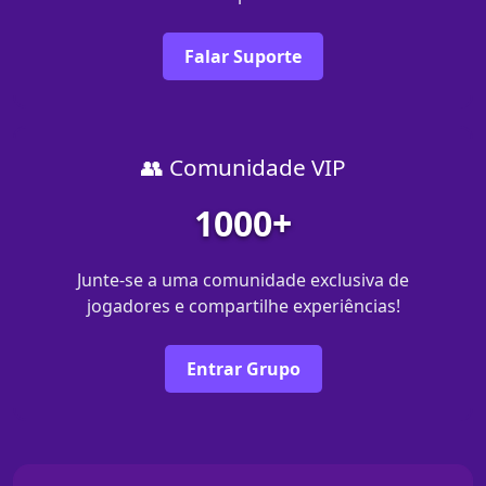
Falar Suporte
👥 Comunidade VIP
1000+
Junte-se a uma comunidade exclusiva de
jogadores e compartilhe experiências!
Entrar Grupo