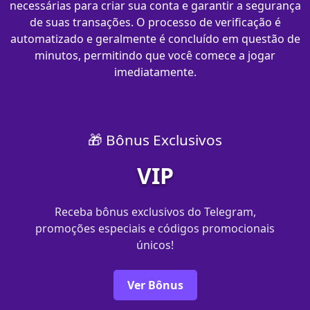
necessárias para criar sua conta e garantir a segurança
de suas transações. O processo de verificação é
automatizado e geralmente é concluído em questão de
minutos, permitindo que você comece a jogar
imediatamente.
🎁 Bônus Exclusivos
VIP
Receba bônus exclusivos do Telegram,
promoções especiais e códigos promocionais
únicos!
Ver Bônus