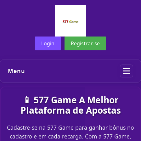
Login
Registrar-se
Menu
📱 577 Game A Melhor
Plataforma de Apostas
Cadastre-se na 577 Game para ganhar bônus no
cadastro e em cada recarga. Com a 577 Game,