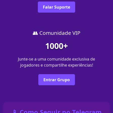
Falar Suporte
👥 Comunidade VIP
1000+
Junte-se a uma comunidade exclusiva de
jogadores e compartilhe experiências!
Entrar Grupo
📱 Como Seguir no Telegram