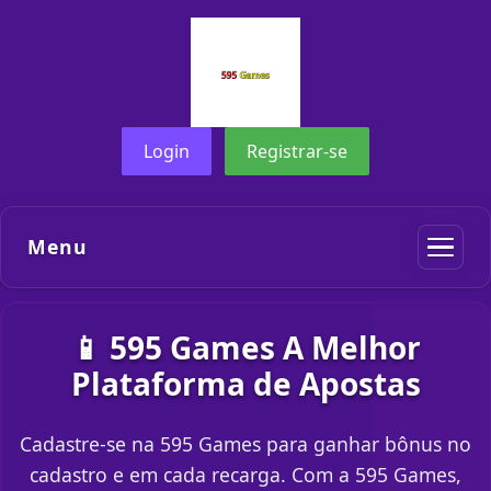
Login
Registrar-se
Menu
📱 595 Games A Melhor
Plataforma de Apostas
Cadastre-se na 595 Games para ganhar bônus no
cadastro e em cada recarga. Com a 595 Games,