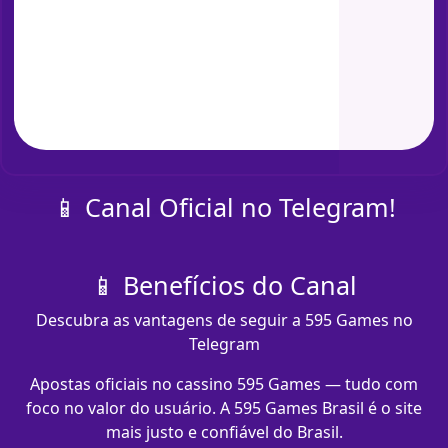
📱 Canal Oficial no Telegram!
📱 Benefícios do Canal
Descubra as vantagens de seguir a 595 Games no
Telegram
Apostas oficiais no cassino 595 Games — tudo com
foco no valor do usuário. A 595 Games Brasil é o site
mais justo e confiável do Brasil.