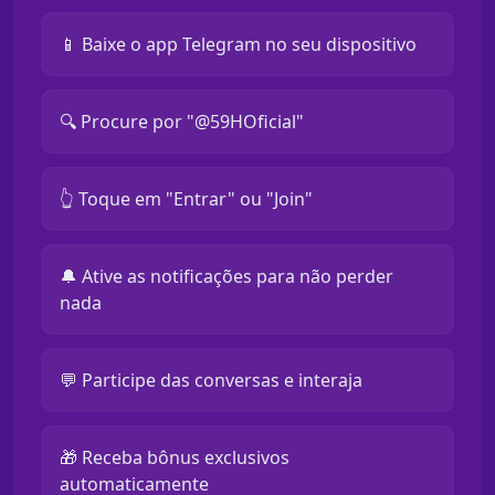
📱 Baixe o app Telegram no seu dispositivo
🔍 Procure por "@59HOficial"
👆 Toque em "Entrar" ou "Join"
🔔 Ative as notificações para não perder
nada
💬 Participe das conversas e interaja
🎁 Receba bônus exclusivos
automaticamente