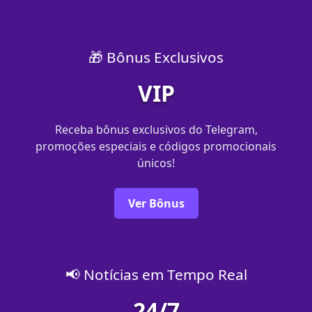
🎁 Bônus Exclusivos
VIP
Receba bônus exclusivos do Telegram,
promoções especiais e códigos promocionais
únicos!
Ver Bônus
📢 Notícias em Tempo Real
24/7