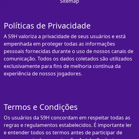
Sitemap
Políticas de Privacidade
A 59H valoriza a privacidade de seus usuários e está
empenhada em proteger todas as informações
pessoais fornecidas durante o uso de nossos canais de
comunicação. Todos os dados coletados são utilizados
exclusivamente para fins de melhoria contínua da
experiência de nossos jogadores.
Termos e Condições
Os usuários da 59H concordam em respeitar todas as
regras e regulamentos estabelecidos. É importante ler
e entender todos os termos antes de participar de