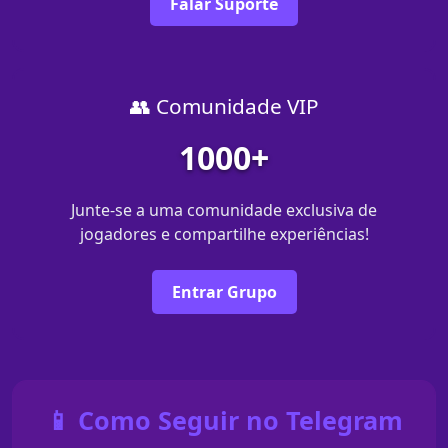
Falar Suporte
👥 Comunidade VIP
1000+
Junte-se a uma comunidade exclusiva de
jogadores e compartilhe experiências!
Entrar Grupo
📱 Como Seguir no Telegram