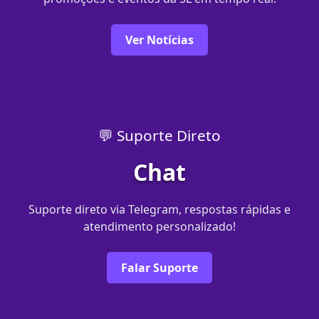
Ver Notícias
💬 Suporte Direto
Chat
Suporte direto via Telegram, respostas rápidas e
atendimento personalizado!
Falar Suporte