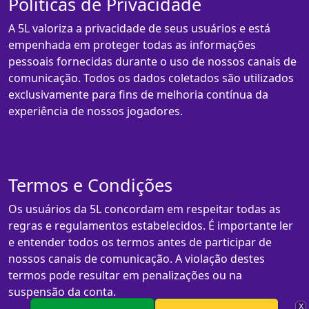
Políticas de Privacidade
A 5L valoriza a privacidade de seus usuários e está
empenhada em proteger todas as informações
pessoais fornecidas durante o uso de nossos canais de
comunicação. Todos os dados coletados são utilizados
exclusivamente para fins de melhoria contínua da
experiência de nossos jogadores.
Termos e Condições
Os usuários da 5L concordam em respeitar todas as
regras e regulamentos estabelecidos. É importante ler
e entender todos os termos antes de participar de
nossos canais de comunicação. A violação destes
termos pode resultar em penalizações ou na
suspensão da conta.
X