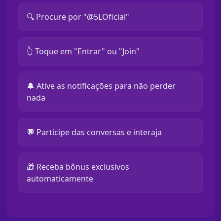
🔍 Procure por "@5LOficial"
👆 Toque em "Entrar" ou "Join"
🔔 Ative as notificações para não perder
nada
💬 Participe das conversas e interaja
🎁 Receba bônus exclusivos
automaticamente