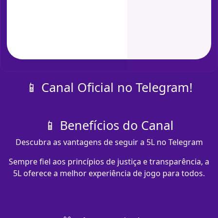
📱 Canal Oficial no Telegram!
📱 Benefícios do Canal
Descubra as vantagens de seguir a 5L no Telegram
Sempre fiel aos princípios de justiça e transparência, a
5L oferece a melhor experiência de jogo para todos.