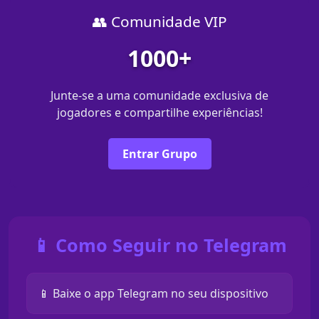
👥 Comunidade VIP
1000+
Junte-se a uma comunidade exclusiva de
jogadores e compartilhe experiências!
Entrar Grupo
📱 Como Seguir no Telegram
📱 Baixe o app Telegram no seu dispositivo