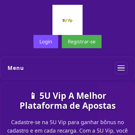
Login
Registrar-se
Menu
📱 5U Vip A Melhor
Plataforma de Apostas
Cadastre-se na 5U Vip para ganhar bônus no
cadastro e em cada recarga. Com a 5U Vip, você