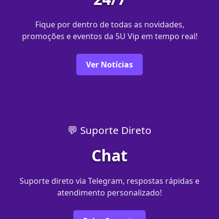
Fique por dentro de todas as novidades,
promoções e eventos da 5U Vip em tempo real!
Ver Notícias
💬 Suporte Direto
Chat
Suporte direto via Telegram, respostas rápidas e
atendimento personalizado!