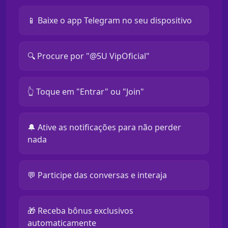
📱 Baixe o app Telegram no seu dispositivo
🔍 Procure por "@5U VipOficial"
👆 Toque em "Entrar" ou "Join"
🔔 Ative as notificações para não perder
nada
💬 Participe das conversas e interaja
🎁 Receba bônus exclusivos
automaticamente