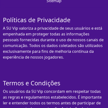
Sitemap
Políticas de Privacidade
A 5U Vip valoriza a privacidade de seus usuários e está
empenhada em proteger todas as informações
pessoais fornecidas durante o uso de nossos canais de
comunicação. Todos os dados coletados são utilizados
exclusivamente para fins de melhoria contínua da
experiência de nossos jogadores.
Termos e Condições
Os usuários da 5U Vip concordam em respeitar todas
as regras e regulamentos estabelecidos. É importante
ler e entender todos os termos antes de participar de