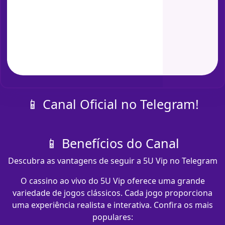
📱 Canal Oficial no Telegram!
📱 Benefícios do Canal
Descubra as vantagens de seguir a 5U Vip no Telegram
O cassino ao vivo do 5U Vip oferece uma grande
variedade de jogos clássicos. Cada jogo proporciona
uma experiência realista e interativa. Confira os mais
populares: