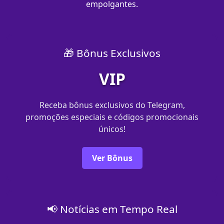
empolgantes.
🎁 Bônus Exclusivos
VIP
Receba bônus exclusivos do Telegram,
promoções especiais e códigos promocionais
únicos!
Ver Bônus
📢 Notícias em Tempo Real