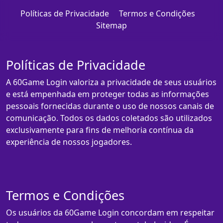
Políticas de Privacidade
Termos e Condições
Sitemap
Políticas de Privacidade
A 60Game Login valoriza a privacidade de seus usuários
e está empenhada em proteger todas as informações
pessoais fornecidas durante o uso de nossos canais de
comunicação. Todos os dados coletados são utilizados
exclusivamente para fins de melhoria contínua da
experiência de nossos jogadores.
Termos e Condições
Os usuários da 60Game Login concordam em respeitar