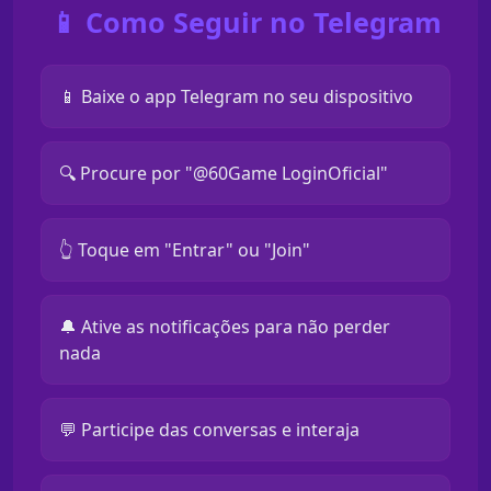
📱 Como Seguir no Telegram
📱 Baixe o app Telegram no seu dispositivo
🔍 Procure por "@60Game LoginOficial"
👆 Toque em "Entrar" ou "Join"
🔔 Ative as notificações para não perder
nada
💬 Participe das conversas e interaja