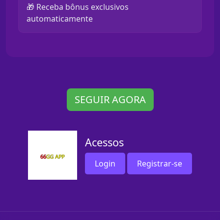
🎁 Receba bônus exclusivos
automaticamente
SEGUIR AGORA
Acessos
Login
Registrar-se