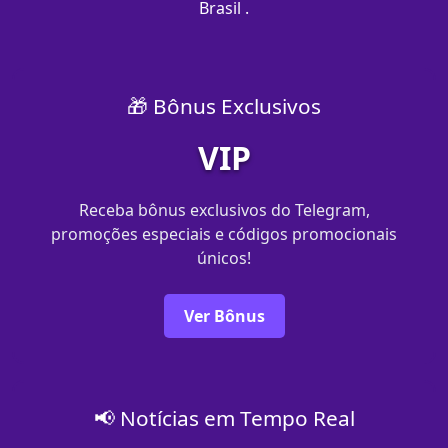
Brasil .
🎁 Bônus Exclusivos
VIP
Receba bônus exclusivos do Telegram,
promoções especiais e códigos promocionais
únicos!
Ver Bônus
📢 Notícias em Tempo Real