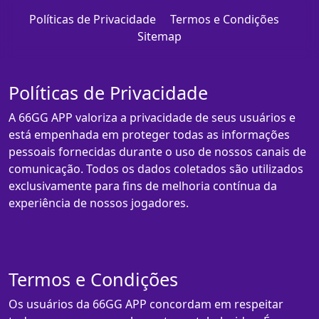
Políticas de Privacidade
Termos e Condições
Sitemap
Políticas de Privacidade
A 66GG APP valoriza a privacidade de seus usuários e
está empenhada em proteger todas as informações
pessoais fornecidas durante o uso de nossos canais de
comunicação. Todos os dados coletados são utilizados
exclusivamente para fins de melhoria contínua da
experiência de nossos jogadores.
Termos e Condições
Os usuários da 66GG APP concordam em respeitar