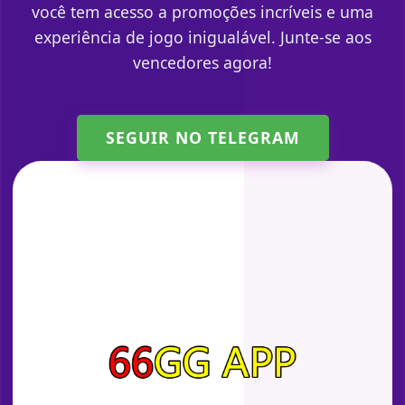
você tem acesso a promoções incríveis e uma
experiência de jogo inigualável. Junte-se aos
vencedores agora!
SEGUIR NO TELEGRAM