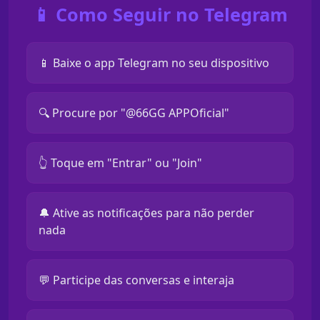
📱 Como Seguir no Telegram
📱 Baixe o app Telegram no seu dispositivo
🔍 Procure por "@66GG APPOficial"
👆 Toque em "Entrar" ou "Join"
🔔 Ative as notificações para não perder
nada
💬 Participe das conversas e interaja