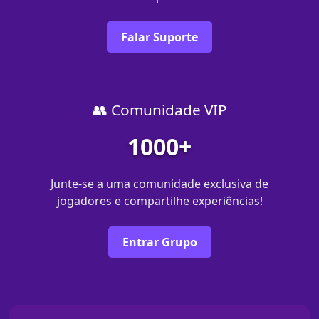
Falar Suporte
👥 Comunidade VIP
1000+
Junte-se a uma comunidade exclusiva de
jogadores e compartilhe experiências!
Entrar Grupo