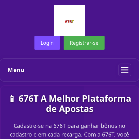
Login
Registrar-se
Menu
📱 676T A Melhor Plataforma
de Apostas
Cadastre-se na 676T para ganhar bônus no
cadastro e em cada recarga. Com a 676T, você