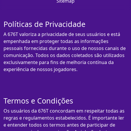
Sitemap
Políticas de Privacidade
A 676T valoriza a privacidade de seus usuários e está
empenhada em proteger todas as informações
pessoais fornecidas durante o uso de nossos canais de
comunicação. Todos os dados coletados são utilizados
exclusivamente para fins de melhoria contínua da
experiência de nossos jogadores.
Termos e Condições
Os usuários da 676T concordam em respeitar todas as
regras e regulamentos estabelecidos. É importante ler
e entender todos os termos antes de participar de