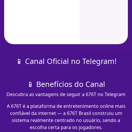
📱 Canal Oficial no Telegram!
📱 Benefícios do Canal
Descubra as vantagens de seguir a 676T no Telegram
A 676T é a plataforma de entretenimento online mais
confiável da internet — a 676T Brasil construiu um
sistema realmente centrado no usuário, sendo a
escolha certa para os jogadores.