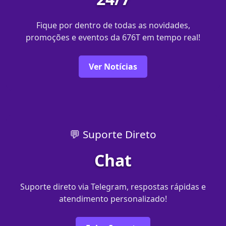
Fique por dentro de todas as novidades,
promoções e eventos da 676T em tempo real!
Ver Notícias
💬 Suporte Direto
Chat
Suporte direto via Telegram, respostas rápidas e
atendimento personalizado!