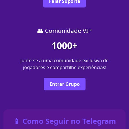
Falar Suporte
👥 Comunidade VIP
1000+
Junte-se a uma comunidade exclusiva de
jogadores e compartilhe experiências!
Entrar Grupo
📱 Como Seguir no Telegram