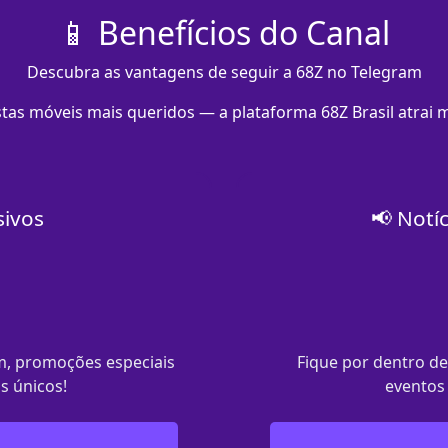
📱 Benefícios do Canal
Descubra as vantagens de seguir a 68Z no Telegram
as móveis mais queridos — a plataforma 68Z Brasil atrai m
sivos
📢 Notí
m, promoções especiais
Fique por dentro d
s únicos!
eventos