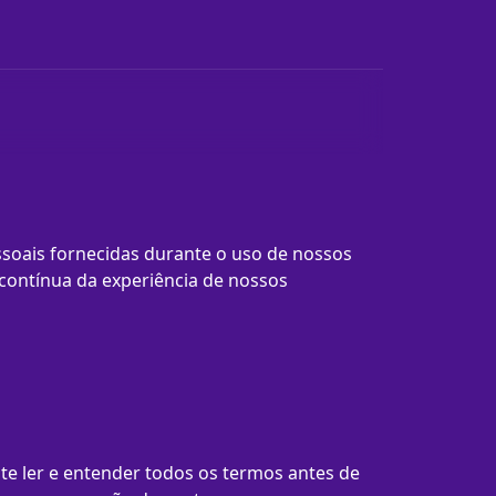
ssoais fornecidas durante o uso de nossos
 contínua da experiência de nossos
te ler e entender todos os termos antes de