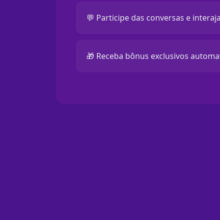
💬 Participe das conversas e interaj
🎁 Receba bônus exclusivos autom