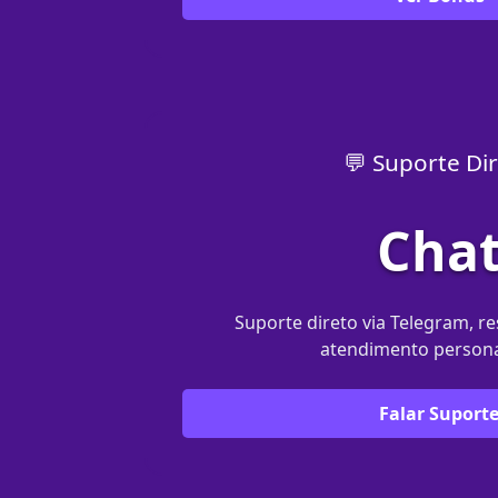
💬 Suporte Di
Cha
Suporte direto via Telegram, r
atendimento persona
Falar Suport