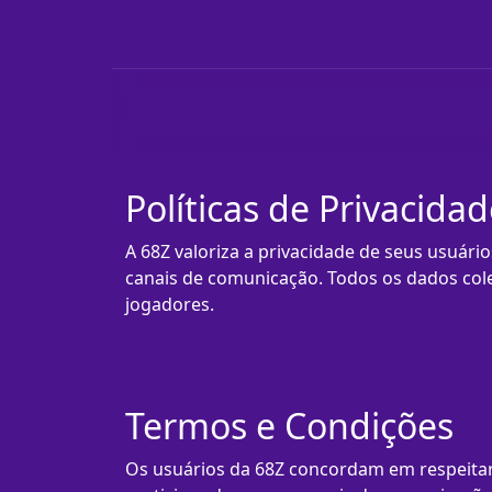
Políticas de Privacida
A 68Z valoriza a privacidade de seus usuár
canais de comunicação. Todos os dados cole
jogadores.
Termos e Condições
Os usuários da 68Z concordam em respeitar 