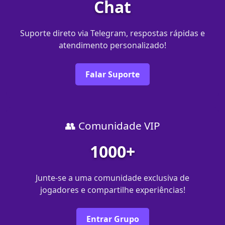
Chat
Suporte direto via Telegram, respostas rápidas e
atendimento personalizado!
Falar Suporte
👥 Comunidade VIP
1000+
Junte-se a uma comunidade exclusiva de
jogadores e compartilhe experiências!
Entrar Grupo