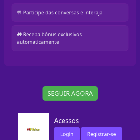
💬 Participe das conversas e interaja
🎁 Receba bônus exclusivos
automaticamente
SEGUIR AGORA
Acessos
Login
Registrar-se