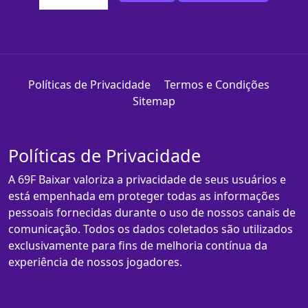
Políticas de Privacidade
Termos e Condições
Sitemap
Políticas de Privacidade
A 69F Baixar valoriza a privacidade de seus usuários e
está empenhada em proteger todas as informações
pessoais fornecidas durante o uso de nossos canais de
comunicação. Todos os dados coletados são utilizados
exclusivamente para fins de melhoria contínua da
experiência de nossos jogadores.