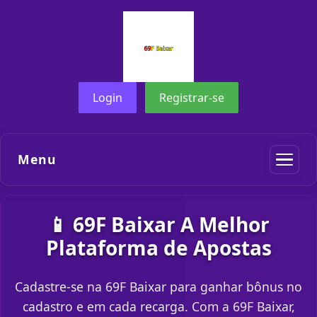
Login
Registrar-se
Menu
📱 69F Baixar A Melhor
Plataforma de Apostas
Cadastre-se na 69F Baixar para ganhar bônus no
cadastro e em cada recarga. Com a 69F Baixar,