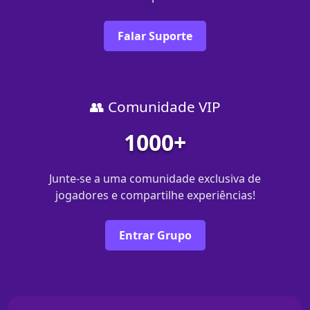
Falar Suporte
👥 Comunidade VIP
1000+
Junte-se a uma comunidade exclusiva de
jogadores e compartilhe experiências!
Entrar Grupo