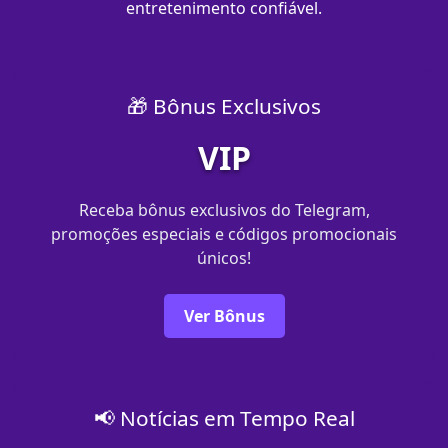
entretenimento confiável.
🎁 Bônus Exclusivos
VIP
Receba bônus exclusivos do Telegram,
promoções especiais e códigos promocionais
únicos!
Ver Bônus
📢 Notícias em Tempo Real