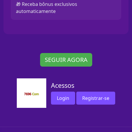
🎁 Receba bônus exclusivos
automaticamente
SEGUIR AGORA
Acessos
Login
Registrar-se