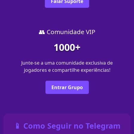
Falar Suporte
👥 Comunidade VIP
1000+
Junte-se a uma comunidade exclusiva de
jogadores e compartilhe experiências!
Entrar Grupo
📱 Como Seguir no Telegram