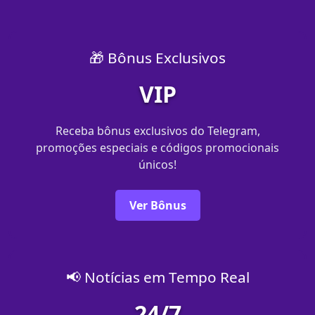
🎁 Bônus Exclusivos
VIP
Receba bônus exclusivos do Telegram,
promoções especiais e códigos promocionais
únicos!
Ver Bônus
📢 Notícias em Tempo Real
24/7