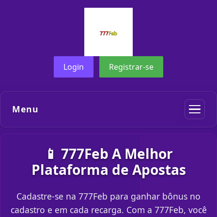
Login
Registrar-se
Menu
📱 777Feb A Melhor
Plataforma de Apostas
Cadastre-se na 777Feb para ganhar bônus no
cadastro e em cada recarga. Com a 777Feb, você