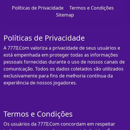
Políticas de Privacidade
Termos e Condições
Sitemap
Políticas de Privacidade
A 777II.Com valoriza a privacidade de seus usuários e
está empenhada em proteger todas as informações
pessoais fornecidas durante o uso de nossos canais de
comunicação. Todos os dados coletados são utilizados
exclusivamente para fins de melhoria contínua da
experiência de nossos jogadores.
Termos e Condições
Os usuários da 777II.Com concordam em respeitar