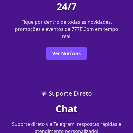
24/7
Fique por dentro de todas as novidades,
promoções e eventos da 777II.Com em tempo
real!
Ver Notícias
💬 Suporte Direto
Chat
Suporte direto via Telegram, respostas rápidas e
atendimento personalizado!