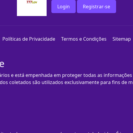
Login
Registrar-se
Políticas de Privacidade
Termos e Condições
Sitemap
de
uários e está empenhada em proteger todas as informações
os coletados são utilizados exclusivamente para fins de m