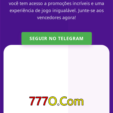
você tem acesso a promoções incríveis e uma
experiência de jogo inigualável. Junte-se aos
vencedores agora!
SEGUIR NO TELEGRAM