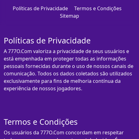
Políticas de Privacidade
Termos e Condições
Sitemap
Políticas de Privacidade
A 777O.Com valoriza a privacidade de seus usuários e
está empenhada em proteger todas as informações
pessoais fornecidas durante o uso de nossos canais de
comunicação. Todos os dados coletados são utilizados
exclusivamente para fins de melhoria contínua da
experiência de nossos jogadores.
Termos e Condições
Os usuários da 777O.Com concordam em respeitar