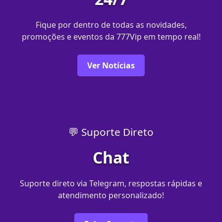
Fique por dentro de todas as novidades,
promoções e eventos da 777Vip em tempo real!
Ver Notícias
💬 Suporte Direto
Chat
Suporte direto via Telegram, respostas rápidas e
atendimento personalizado!