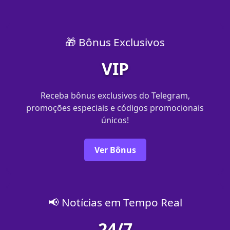
🎁 Bônus Exclusivos
VIP
Receba bônus exclusivos do Telegram,
promoções especiais e códigos promocionais
únicos!
Ver Bônus
📢 Notícias em Tempo Real
24/7