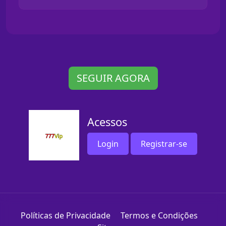
SEGUIR AGORA
Acessos
Login
Registrar-se
Políticas de Privacidade
Termos e Condições