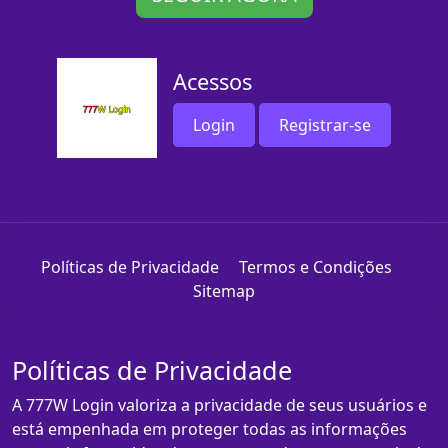
Acessos
Login
Registrar-se
Políticas de Privacidade
Termos e Condições
Sitemap
Políticas de Privacidade
A 777W Login valoriza a privacidade de seus usuários e
está empenhada em proteger todas as informações