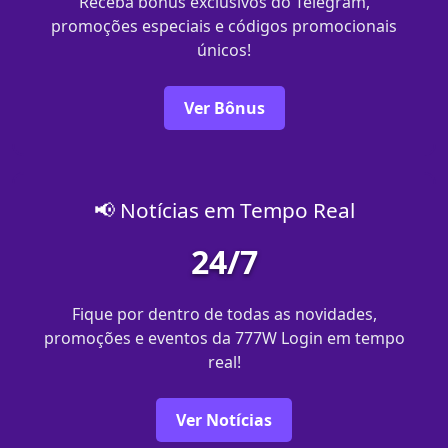
Receba bônus exclusivos do Telegram,
promoções especiais e códigos promocionais
únicos!
Ver Bônus
📢 Notícias em Tempo Real
24/7
Fique por dentro de todas as novidades,
promoções e eventos da 777W Login em tempo
real!
Ver Notícias