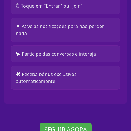
👆 Toque em "Entrar" ou "Join"
🔔 Ative as notificações para não perder
nada
💬 Participe das conversas e interaja
🎁 Receba bônus exclusivos
automaticamente
SEGUIR AGORA