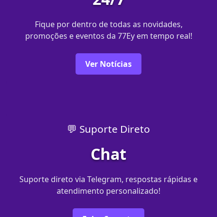
Fique por dentro de todas as novidades,
promoções e eventos da 77Ey em tempo real!
Ver Notícias
💬 Suporte Direto
Chat
Suporte direto via Telegram, respostas rápidas e
atendimento personalizado!