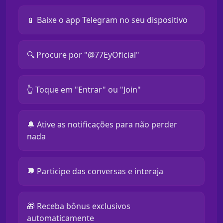
📱 Baixe o app Telegram no seu dispositivo
🔍 Procure por "@77EyOficial"
👆 Toque em "Entrar" ou "Join"
🔔 Ative as notificações para não perder
nada
💬 Participe das conversas e interaja
🎁 Receba bônus exclusivos
automaticamente