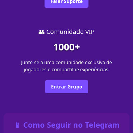
Falar Suporte
👥 Comunidade VIP
1000+
Junte-se a uma comunidade exclusiva de
jogadores e compartilhe experiências!
Entrar Grupo
📱 Como Seguir no Telegram