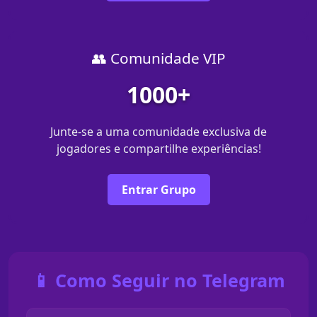
👥 Comunidade VIP
1000+
Junte-se a uma comunidade exclusiva de
jogadores e compartilhe experiências!
Entrar Grupo
📱 Como Seguir no Telegram