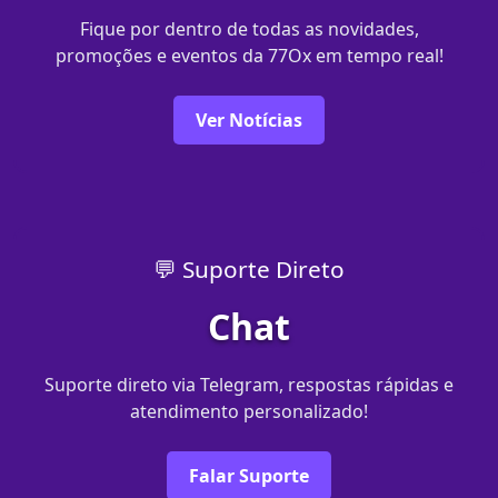
Fique por dentro de todas as novidades,
promoções e eventos da 77Ox em tempo real!
Ver Notícias
💬 Suporte Direto
Chat
Suporte direto via Telegram, respostas rápidas e
atendimento personalizado!
Falar Suporte