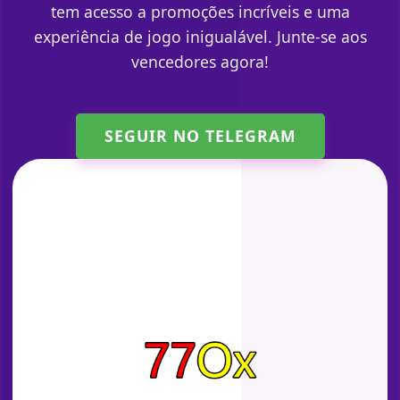
tem acesso a promoções incríveis e uma
experiência de jogo inigualável. Junte-se aos
vencedores agora!
SEGUIR NO TELEGRAM