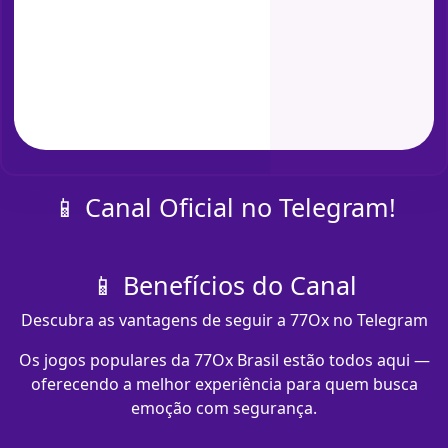
📱 Canal Oficial no Telegram!
📱 Benefícios do Canal
Descubra as vantagens de seguir a 77Ox no Telegram
Os jogos populares da 77Ox Brasil estão todos aqui —
oferecendo a melhor experiência para quem busca
emoção com segurança.