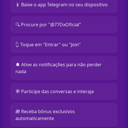
📱 Baixe o app Telegram no seu dispositivo
🔍 Procure por "@77OxOficial"
👆 Toque em "Entrar" ou "Join"
🔔 Ative as notificações para não perder
nada
💬 Participe das conversas e interaja
🎁 Receba bônus exclusivos
automaticamente