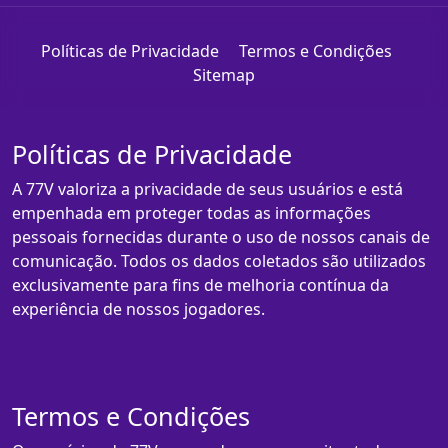
Políticas de Privacidade
Termos e Condições
Sitemap
Políticas de Privacidade
A 77V valoriza a privacidade de seus usuários e está
empenhada em proteger todas as informações
pessoais fornecidas durante o uso de nossos canais de
comunicação. Todos os dados coletados são utilizados
exclusivamente para fins de melhoria contínua da
experiência de nossos jogadores.
Termos e Condições