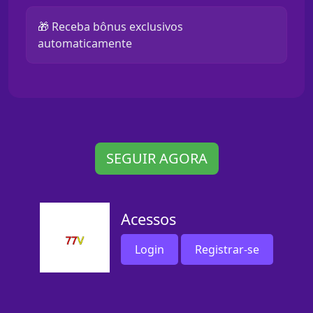
🎁 Receba bônus exclusivos
automaticamente
SEGUIR AGORA
Acessos
Login
Registrar-se