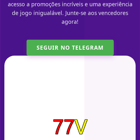
acesso a promoções incríveis e uma experiência
de jogo inigualável. Junte-se aos vencedores
agora!
SEGUIR NO TELEGRAM