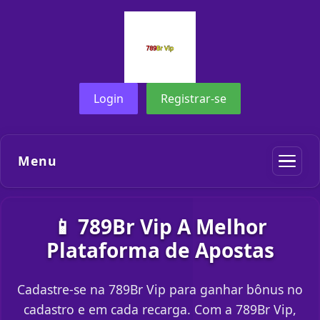
Login
Registrar-se
Menu
📱 789Br Vip A Melhor
Plataforma de Apostas
Cadastre-se na 789Br Vip para ganhar bônus no
cadastro e em cada recarga. Com a 789Br Vip,