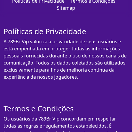
Políticas de Privacidade
Termos e Condições
Sitemap
Políticas de Privacidade
A 789Br Vip valoriza a privacidade de seus usuários e
está empenhada em proteger todas as informações
pessoais fornecidas durante o uso de nossos canais de
comunicação. Todos os dados coletados são utilizados
exclusivamente para fins de melhoria contínua da
experiência de nossos jogadores.
Termos e Condições
Os usuários da 789Br Vip concordam em respeitar
todas as regras e regulamentos estabelecidos. É