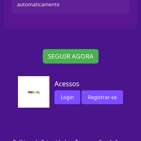
automaticamente
SEGUIR AGORA
Acessos
Login
Registrar-se