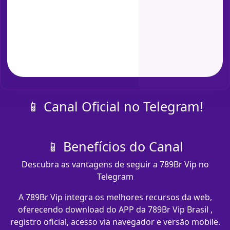
📱 Canal Oficial no Telegram!
📱 Benefícios do Canal
Descubra as vantagens de seguir a 789Br Vip no
Telegram
A 789Br Vip integra os melhores recursos da web,
oferecendo download do APP da 789Br Vip Brasil ,
registro oficial, acesso via navegador e versão mobile.