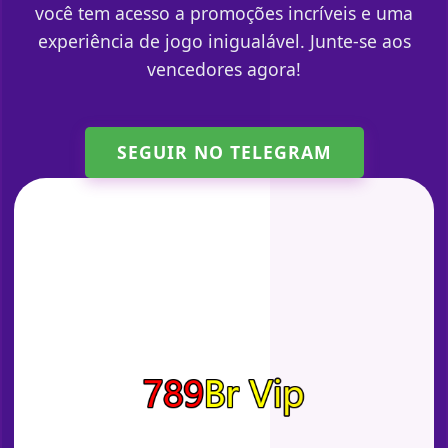
você tem acesso a promoções incríveis e uma
experiência de jogo inigualável. Junte-se aos
vencedores agora!
SEGUIR NO TELEGRAM