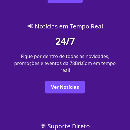
📢 Notícias em Tempo Real
24/7
Fique por dentro de todas as novidades,
promoções e eventos da 78Brl.Com em tempo
real!
Ver Notícias
💬 Suporte Direto