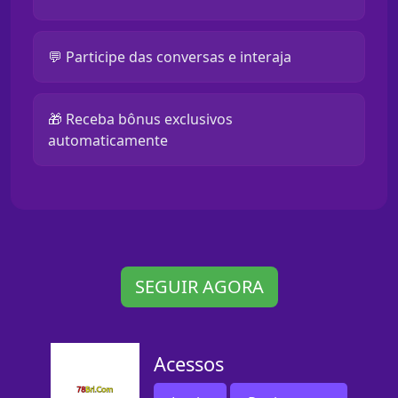
💬 Participe das conversas e interaja
🎁 Receba bônus exclusivos
automaticamente
SEGUIR AGORA
Acessos