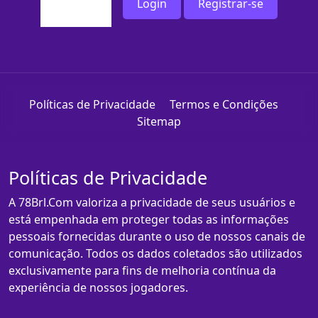
Login
Registrar-se
Políticas de Privacidade
Termos e Condições
Sitemap
Políticas de Privacidade
A 78Brl.Com valoriza a privacidade de seus usuários e
está empenhada em proteger todas as informações
pessoais fornecidas durante o uso de nossos canais de
comunicação. Todos os dados coletados são utilizados
exclusivamente para fins de melhoria contínua da
experiência de nossos jogadores.