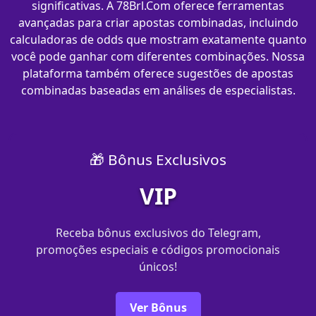
significativas. A 78Brl.Com oferece ferramentas
avançadas para criar apostas combinadas, incluindo
calculadoras de odds que mostram exatamente quanto
você pode ganhar com diferentes combinações. Nossa
plataforma também oferece sugestões de apostas
combinadas baseadas em análises de especialistas.
🎁 Bônus Exclusivos
VIP
Receba bônus exclusivos do Telegram,
promoções especiais e códigos promocionais
únicos!
Ver Bônus