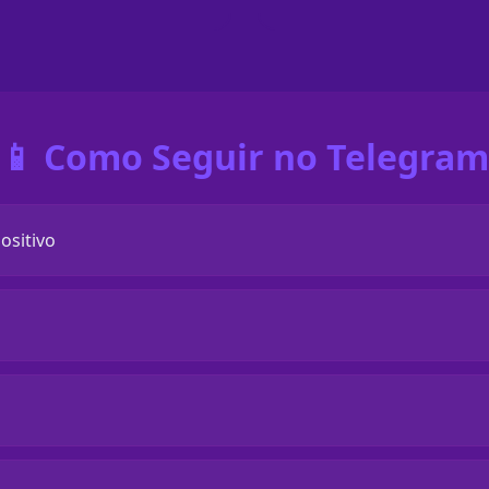
📱 Como Seguir no Telegram
ositivo