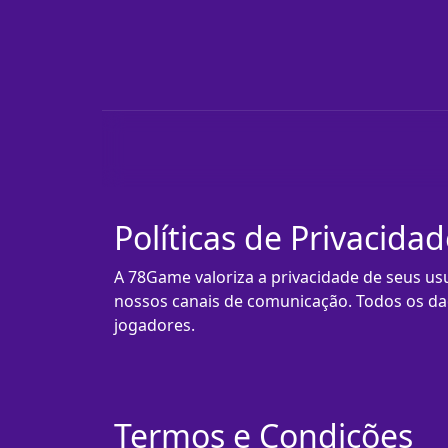
Políticas de Privacida
A 78Game valoriza a privacidade de seus u
nossos canais de comunicação. Todos os dad
jogadores.
Termos e Condições