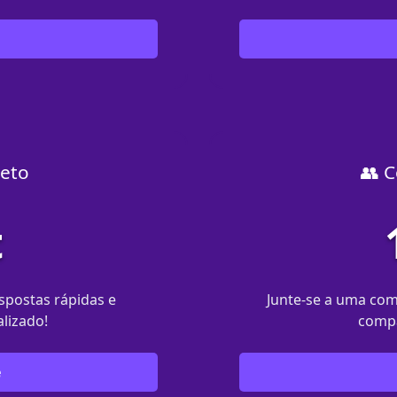
reto
👥 
t
espostas rápidas e
Junte-se a uma com
lizado!
compa
e