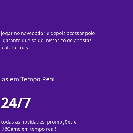
 jogar no navegador e depois acessar pelo
 garante que saldo, histórico de apostas,
 plataformas.
cias em Tempo Real
24/7
e todas as novidades, promoções e
a 78Game em tempo real!