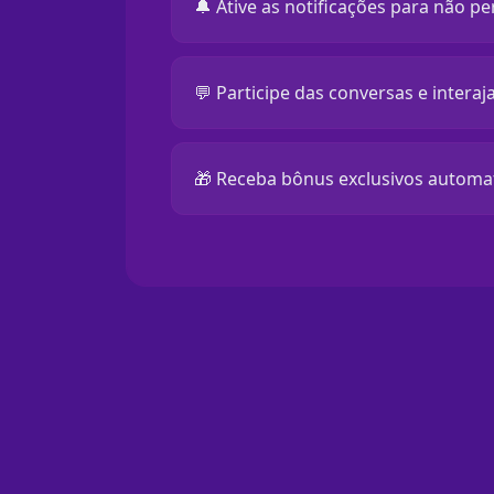
🔔 Ative as notificações para não p
💬 Participe das conversas e interaj
🎁 Receba bônus exclusivos autom