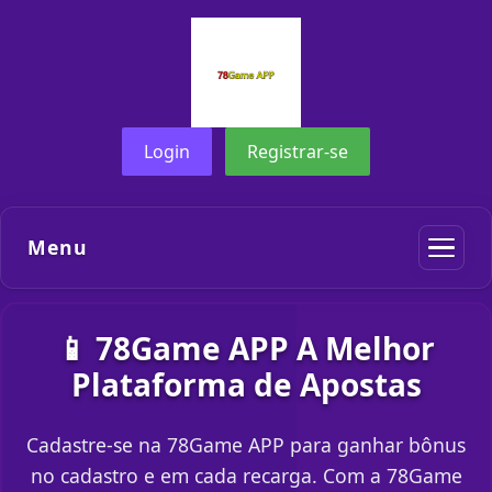
Login
Registrar-se
Menu
📱 78Game APP A Melhor
Plataforma de Apostas
Cadastre-se na 78Game APP para ganhar bônus
no cadastro e em cada recarga. Com a 78Game