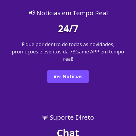
📢 Notícias em Tempo Real
24/7
Fique por dentro de todas as novidades,
promoções e eventos da 78Game APP em tempo
real!
Ver Notícias
💬 Suporte Direto
Chat