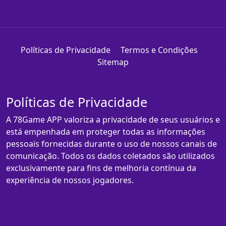
Políticas de Privacidade
Termos e Condições
Sitemap
Políticas de Privacidade
A 78Game APP valoriza a privacidade de seus usuários e
está empenhada em proteger todas as informações
pessoais fornecidas durante o uso de nossos canais de
comunicação. Todos os dados coletados são utilizados
exclusivamente para fins de melhoria contínua da
experiência de nossos jogadores.