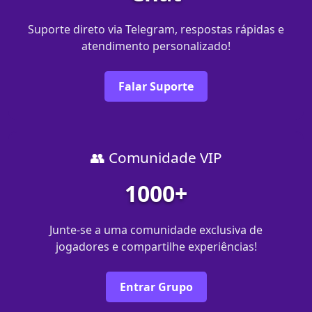
Suporte direto via Telegram, respostas rápidas e
atendimento personalizado!
Falar Suporte
👥 Comunidade VIP
1000+
Junte-se a uma comunidade exclusiva de
jogadores e compartilhe experiências!
Entrar Grupo