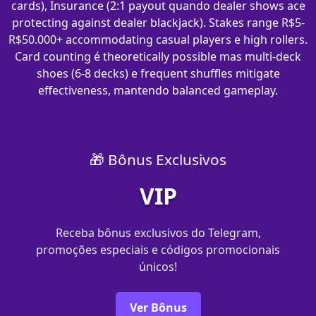
cards), Insurance (2:1 payout quando dealer shows ace
protecting against dealer blackjack). Stakes range R$5-
R$50.000+ accommodating casual players e high rollers.
Card counting é theoretically possible mas multi-deck
shoes (6-8 decks) e frequent shuffles mitigate
effectiveness, mantendo balanced gameplay.
🎁 Bônus Exclusivos
VIP
Receba bônus exclusivos do Telegram,
promoções especiais e códigos promocionais
únicos!
Ver Bônus