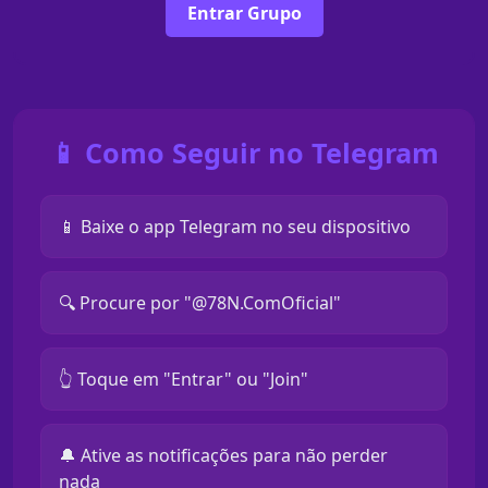
Entrar Grupo
📱 Como Seguir no Telegram
📱 Baixe o app Telegram no seu dispositivo
🔍 Procure por "@78N.ComOficial"
👆 Toque em "Entrar" ou "Join"
🔔 Ative as notificações para não perder
nada