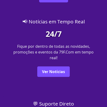
📢 Notícias em Tempo Real
24/7
Fique por dentro de todas as novidades,
promoções e eventos da 79F.Com em tempo
real!
Ver Notícias
💬 Suporte Direto