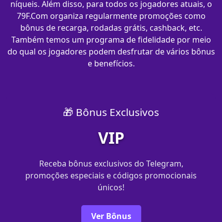
níqueis. Além disso, para todos os jogadores atuais, o
79F.Com organiza regularmente promoções como
bônus de recarga, rodadas grátis, cashback, etc.
Também temos um programa de fidelidade por meio
do qual os jogadores podem desfrutar de vários bônus
e benefícios.
🎁 Bônus Exclusivos
VIP
Receba bônus exclusivos do Telegram,
promoções especiais e códigos promocionais
únicos!
Ver Bônus