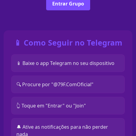
Entrar Grupo
📱 Como Seguir no Telegram
📱 Baixe o app Telegram no seu dispositivo
🔍 Procure por "@79F.ComOficial"
👆 Toque em "Entrar" ou "Join"
🔔 Ative as notificações para não perder
nada