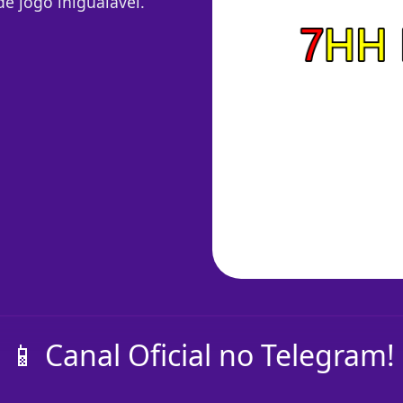
e jogo inigualável.
📱 Canal Oficial no Telegram!