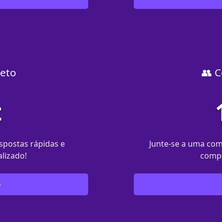
reto
👥 
t
espostas rápidas e
Junte-se a uma com
lizado!
compa
e