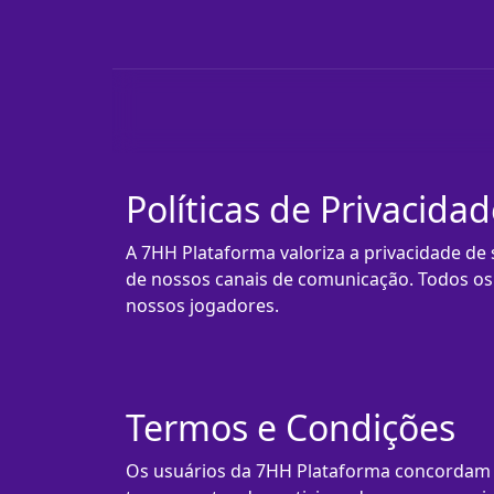
Políticas de Privacida
A 7HH Plataforma valoriza a privacidade d
de nossos canais de comunicação. Todos os 
nossos jogadores.
Termos e Condições
Os usuários da 7HH Plataforma concordam e