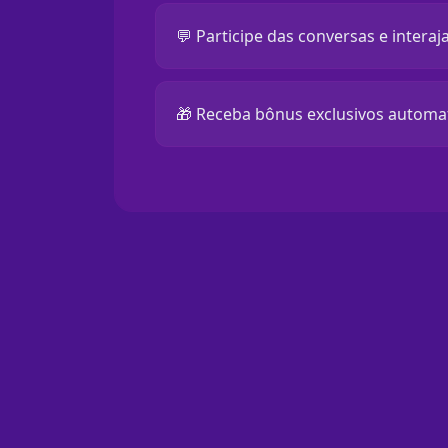
💬 Participe das conversas e interaj
🎁 Receba bônus exclusivos autom