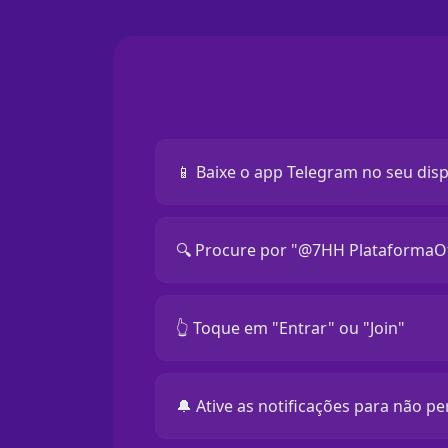
📱 Baixe o app Telegram no seu disp
🔍 Procure por "@7HH PlataformaOf
👆 Toque em "Entrar" ou "Join"
🔔 Ative as notificações para não p