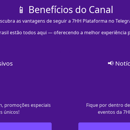
📱 Benefícios do Canal
scubra as vantagens de seguir a 7HH Plataforma no Teleg
rasil estão todos aqui — oferecendo a melhor experiênci
sivos
📢 Notí
m, promoções especiais
Fique por dentro d
s únicos!
eventos da 7H