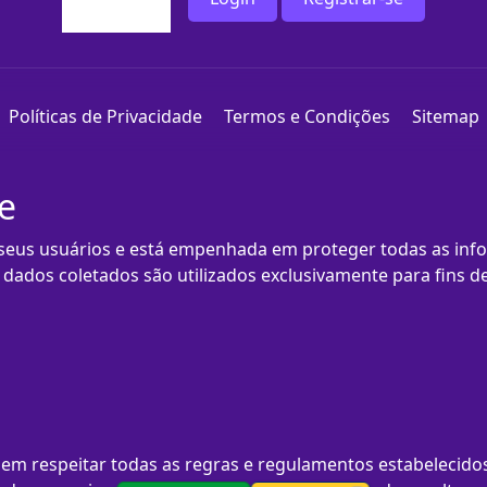
Políticas de Privacidade
Termos e Condições
Sitemap
de
e seus usuários e está empenhada em proteger todas as inf
dados coletados são utilizados exclusivamente para fins d
m respeitar todas as regras e regulamentos estabelecidos.