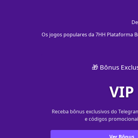
De
Os jogos populares da 7HH Plataforma B
🎁 Bônus Exclu
VIP
Receba bônus exclusivos do Telegra
e códigos promocionai
Ver Bônus