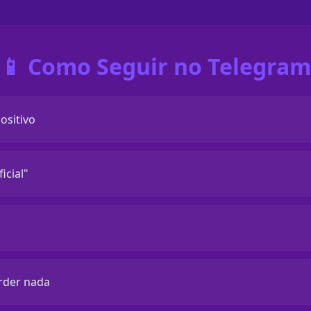
📱 Como Seguir no Telegram
ositivo
icial"
erder nada