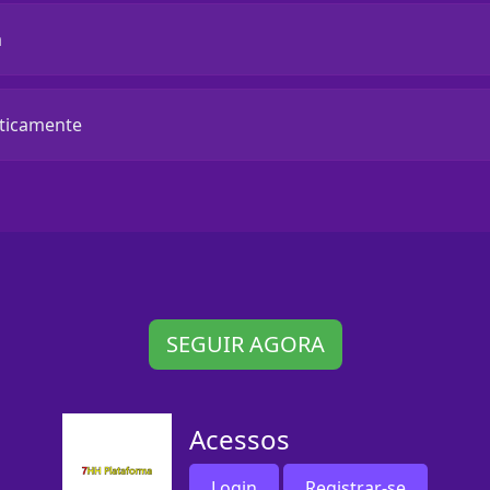
a
aticamente
SEGUIR AGORA
Acessos
Login
Registrar-se